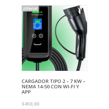
¡Oferta!
CARGADOR TIPO 2 – 7 KW –
NEMA 14-50 CON WI-FI Y
APP
Original
$
450,00