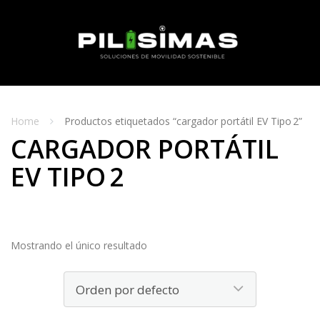
Skip
to
content
MENU
Home
Productos etiquetados “cargador portátil EV Tipo 2”
CARGADOR PORTÁTIL
EV TIPO 2
Mostrando el único resultado