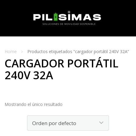
Skip
to
content
MENU
Home
Productos etiquetados “cargador portátil 240V 32A”
CARGADOR PORTÁTIL
240V 32A
Mostrando el único resultado