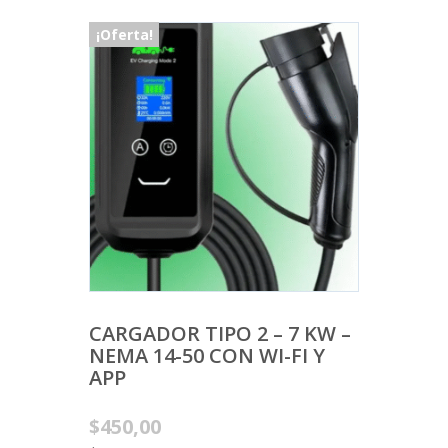
¡Oferta!
CARGADOR TIPO 2 – 7 KW –
NEMA 14-50 CON WI-FI Y
APP
Original
$
450,00