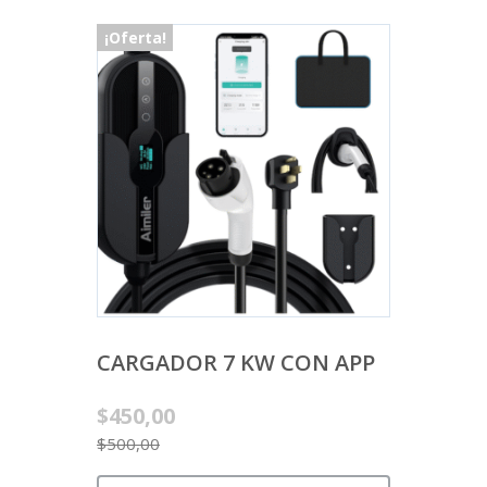
¡Oferta!
CARGADOR 7 KW CON APP
Original
$
450,00
price
$
500,00
Current
was: