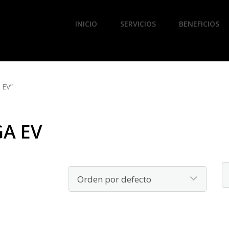
INICIO
SERVICIOS
BENEFICIOS
 EV”
A EV
B