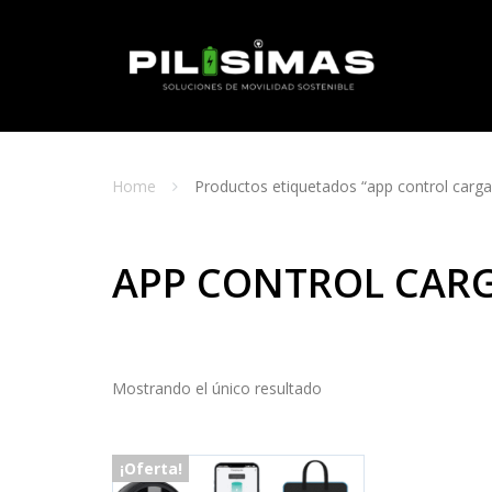
Skip
to
content
Home
Productos etiquetados “app control carga
APP CONTROL CARG
Mostrando el único resultado
¡Oferta!