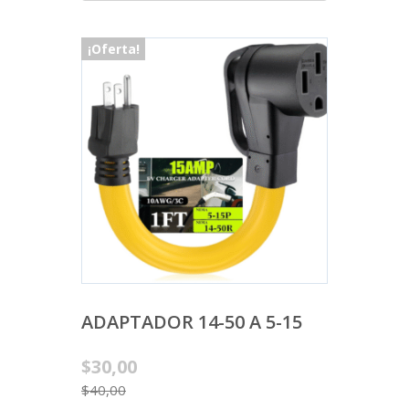
¡Oferta!
ADAPTADOR 14-50 A 5-15
Original
$
30,00
price
$
40,00